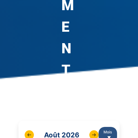
M
E
N
T
S
Suivez en temps réel les
dates clés et événements
majeurs de l’université
Mois
Août 2026
▼