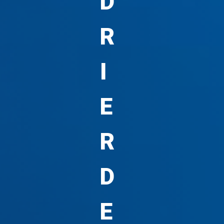
D
R
I
E
R
D
E