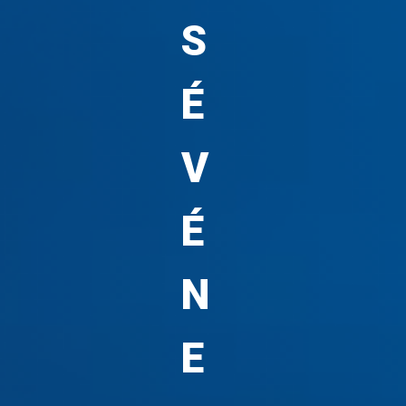
S
É
V
É
N
E