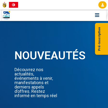
Aller
au
contenu
NOUVEAUTÉS
Découvrez nos
actualités,
événements à venir,
manifestations et
derniers appels
d’offres. Restez
informé en temps réel